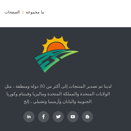
للشبكة كلها مصطلحات
بالشبكة. بالنسبة لأصحاب
تستخدم لوصف نفس المفهوم –
المنازل الذين لا يستطيعون
ما مجموعه
1
الصفحات
نظام asolar متصل بشبكة
الوصول إلى الشبكة دائمًا ، عادةً
طاقة المرافق.
ما تكون أنظمة الطاقة
الشمسية خارج الشبكة غير
واردة.
لدينا تم تصدير المنتجات إلى أكثر من 80 دولة ومنطقة ، مثل
الولايات المتحدة والمملكة المتحدة وماليزيا وفيتنام وكوريا
الجنوبية واليابان وأرمينيا وتشيلي ، إلخ.