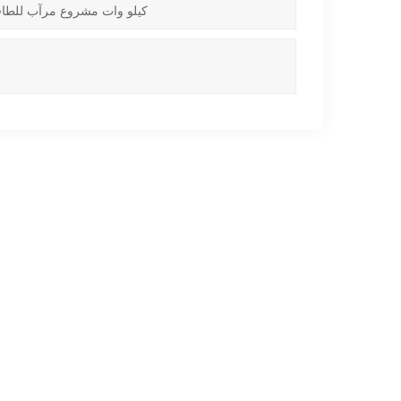
640 كيلو وات مشروع مرآب للطاقة الشمسية (6.4 كيلو وات * 0