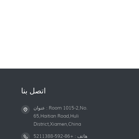
اتصل بنا
عنوان : Room 1015-2,No.
65,Haitian Road,Huli
District,Xiamen,China
هاتف :
+86-592-5211388