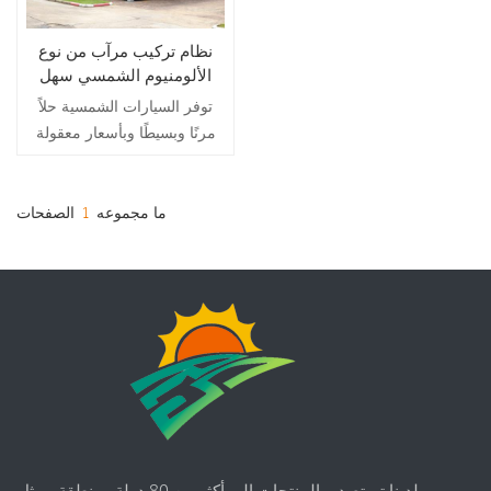
نظام تركيب مرآب من نوع
الألومنيوم الشمسي سهل
التركيب
توفر السيارات الشمسية حلاً
مرنًا وبسيطًا وبأسعار معقولة
للتركيب الشمسي
System.Solar استخدام
السيارات مناطق وقوف
ما مجموعه
1
الصفحات
السيارات لتوليد الطاقة المتجددة
وتوفير مواقف مظللة أو مغطاة
للسيارات ، والشحنات الكهربائية
، على الأرض mw أنظمة
الطاقة الشمسية
لدينا تم تصدير المنتجات إلى أكثر من 80 دولة ومنطقة ، مثل