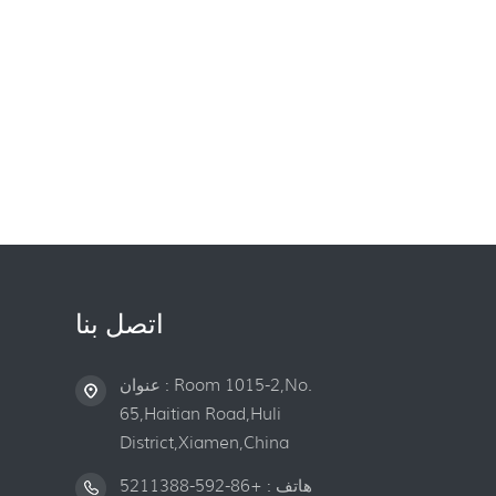
اتصل بنا
عنوان : Room 1015-2,No.
65,Haitian Road,Huli
District,Xiamen,China
هاتف :
+86-592-5211388