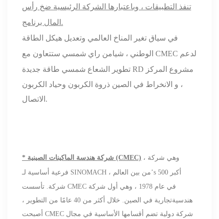
تنفذ التطبيقات ، وباعتبارها الشركة الرئيسية
ضخ رأس
برنامج.
المال
في سياق تغير المناخ العالمي وتعديل هيكل الطاقة
الوطني ، شيامن راي
شمسي
ستتعاون مع CMEC لدعم
مشروع المركز
طاقة جديدة RD
تطوير الشعاع
شمسي
، و
الانخراط في
الصين ذروة الكربون وحياد الكربون
.
الاتصال
، وهي شركة
* شركة هندسة الماكينات الصينية (CMEC)
أكبر 500
s
’
فرعية أساسية لـ SINOMACH ، من بين العالم
شركة.
تأسست CMEC في عام 1978 ، وهي أول شركة
هندسيةتجارية في الصين. خلال أكثر من 40 عامًا من التطوير ،
أصبحت CMEC شركة دولية تضم أقسامها الأساسية في مجال