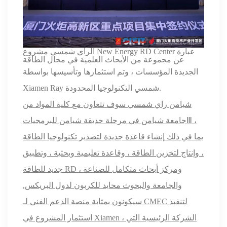
الراي
شمسي
مشروع New Energy RD Center عبارة
عن مجموعة من الأبحاث العلمية في مجال الطاقة
الجديدة
المؤسسات ، وتم استثمارها وتأسيسها بواسطة
التكنولوجيا المحدودة.
شمسي
Xiamen Ray
شيامن راي
شمسي
سوف تتعاون مع
كلية المواد
من
،
Ⅲ
جامعة شيامن في مرحلة حديقة شيامن للبرمجيات
بما في ذلك إنشاء قاعدة جديدة لتصدير تكنولوجيا الطاقة
، وإنتاج لتخزين الطاقة ، وقاعدة تعليمية وبحثية ، وتطبيق
جديد للطاقة RD ، ومركز أبحاث متكامل للصناعة
والجامعة والبحوث محايد للكربون لدول البريكس.
سيكونون بمثابة منصة الدعم الفني لـ CMEC لتنفيذ
استثمار المشروع في Xiamen ، الشركة الرئيسية التي