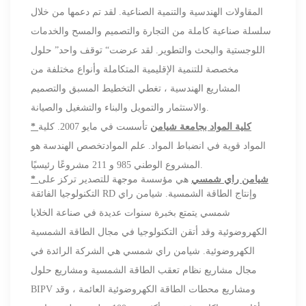
المقاولات الهندسية والتنمية الصناعية. لقد تم دعمها من خلال
سلسلة صناعية كاملة من التجارة والتصميم والمسح والخدمات
اللوجستية والبحث والتطوير. لقد عرضت
“
توقف واحد
”
حلول
مخصصة للتنمية الإقليمية المتكاملة وأنواع مختلفة من
المشاريع الهندسية ، تغطي التخطيط المسبق والتصميم
والاستثمار والتمويل والبناء والتشغيل والصيانة.
* كلية المواد بجامعة شيامن
تأسست في مايو 2007. كلية
المواد قوية في انضباط المواد. علم الموادتخصص الهندسة هو
المشروع الوطني 985 و 211 مشروعًا رئيسيًا.
* شيامن راي
شمسي
هي مؤسسة موجهة للتصدير تركز على
التكنولوجيا الفائقة RD وإنتاج الطاقة الشمسية.
شيامن راي
شمسي
يتمتع بخبرة سنوات عديدة في صناعة الخلايا
الكهروضوئية وقد أتقن التكنولوجيا في مجال الطاقة الشمسية
الكهروضوئية. شيامن راي
شمسي
هي الشركة الرائدة في
مجال مشاريع نظام تعقب الطاقة الشمسية ومشاريع حلول
BIPV ومشاريع محطات الطاقة الكهروضوئية العائمة ، وقد