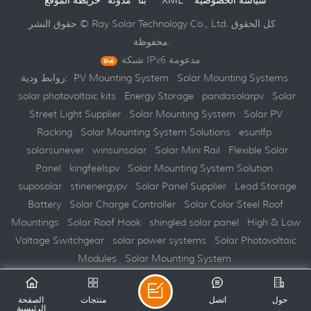
سياسة الخصوصية
XML
خريطة الموقع
بنا
مدونة
حقوق النشر © Ray Solar Technology Co., Ltd. كل الحقوق
محفوظة.
شبكة IPv6 مدعومة
Solar Mounting Systems
PV Mounting System
روابط ودية:
solar photovoltaic kits
Energy Storage
pandasolarpv
Solar
Street Light Supplier
Solar Mounting System
Solar PV
Racking
Solar Mounting System Solutions
esunlfp
solarsunever
winsunsolar
Solar Mini Rail
Flexible Solar
Panel
kingfeelspv
Solar Mounting System Solution
suposolar
stinenergypv
Solar Panel Supplier
Lead Storage
Battery
Solar Charge Controller
Solar Color Steel Roof
Mountings
Solar Roof Hook
shingled solar panel
High & Low
Voltage Switchgear
solar power systems
Solar Photovoltaic
Modules
Solar Mounting System
حول
اتصل
منتجات
الصفحة
الرئيسية