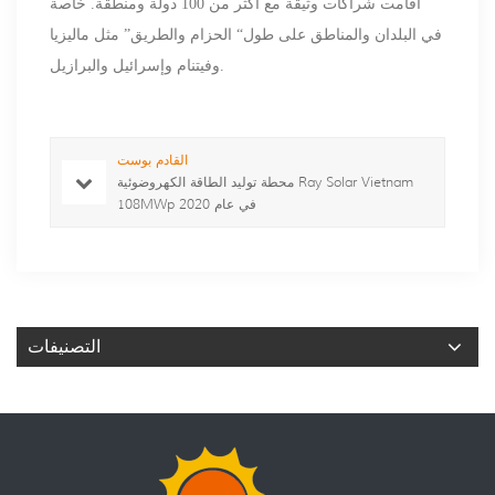
أقامت شراكات وثيقة مع أكثر من 100 دولة ومنطقة. خاصة
في البلدان والمناطق على طول
“
الحزام والطريق
”
مثل ماليزيا
وفيتنام وإسرائيل والبرازيل.
القادم بوست
محطة توليد الطاقة الكهروضوئية Ray Solar Vietnam
108MWp في عام 2020
التصنيفات