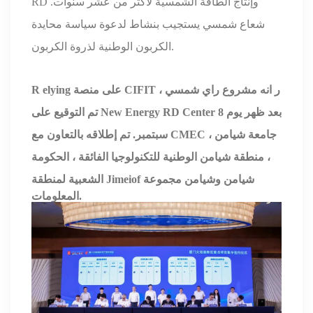
RD وإنتاج الطاقة الشمسية لأكثر من عشر سنوات.
شعاع
شمسي
يستجيب بنشاط لدعوة سياسة محايدة
.
الكربون الوطنية لذروة الكربون
، ر
انه مشروع راي
شمسي
elying على منصة CIFIT
R
تم التوقيع على New Energy RD Center بعد ظهر يوم 8
سبتمبر.
تم إطلاقه بالتعاون مع CMEC ، جامعة شيامن
، منطقة شيامن الوطنية للتكنولوجيا الفائقة ، الحكومة
شيامن وشيامن
مجموعة
of
الشعبية لمنطقة Jimei
المعلومات.